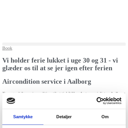
Book
Vi holder ferie lukket i uge 30 og 31 - vi
glæder os til at se jer igen efter ferien
Aircondition service i Aalborg
Trænger bilens aircondition til et tjek? Hos Autospecialisten Aalborg
hjælper vi med aircondition service, fejlfinding og vedligeholdelse,
så du får et behageligt klima i bilen året rundt.
Book tid
Samtykke
Detaljer
Om
Ring 42 33 10 73