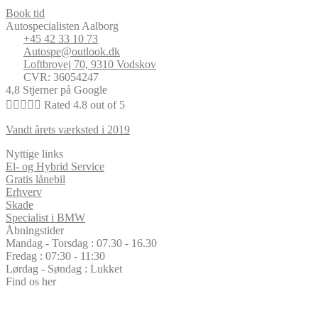
Book tid
Autospecialisten Aalborg
+45 42 33 10 73
Autospe@outlook.dk
Loftbrovej 70, 9310 Vodskov
CVR: 36054247
4,8 Stjerner på Google





Rated 4.8 out of 5
Vandt årets værksted i 2019
Nyttige links
El- og Hybrid Service
Gratis lånebil
Erhverv
Skade
Specialist i BMW
Åbningstider
Mandag - Torsdag : 07.30 - 16.30
Fredag : 07:30 - 11:30
Lørdag - Søndag : Lukket
Find os her