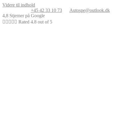
Videre til indhold
+45 42 33 10 73
Autospe@outlook.dk
4,8 Stjerner på Google





Rated 4.8 out of 5