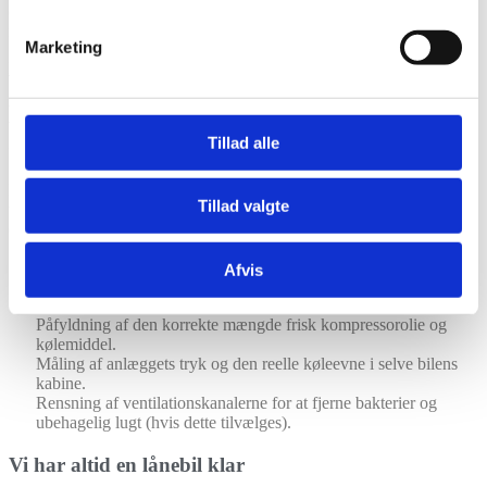
en grundig aircondition service Aalborg sikrer vi, at dit system
fungerer fejlfrit og afgiver ren, kølig luft.
Marketing
Book en tid
Hvorfor er det vigtigt at vedligeholde sit
anlæg?
Tillad alle
Når du overlader din bil til os, gennemgår vi anlægget grundigt, så
Tillad valgte
vi er sikre på, at det yder optimalt. Vi udfører blandt andet følgende
opgaver:
Tømning af systemet for gammelt kølemiddel og eventuel fugt.
Afvis
Vakuumtest og sporing af eventuelle utætheder i slanger og
samlinger.
Påfyldning af den korrekte mængde frisk kompressorolie og
kølemiddel.
Måling af anlæggets tryk og den reelle køleevne i selve bilens
kabine.
Rensning af ventilationskanalerne for at fjerne bakterier og
ubehagelig lugt (hvis dette tilvælges).
Vi har altid en lånebil klar